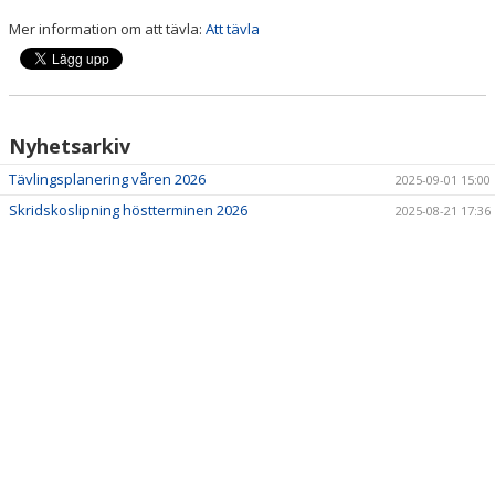
UPPVÄRMNING OCH OFF-ICE
Mer information om att tävla:
Att tävla
TÄVLINGAR
Nyhetsarkiv
Tävlingsplanering våren 2026
2025-09-01 15:00
Skridskoslipning höstterminen 2026
2025-08-21 17:36