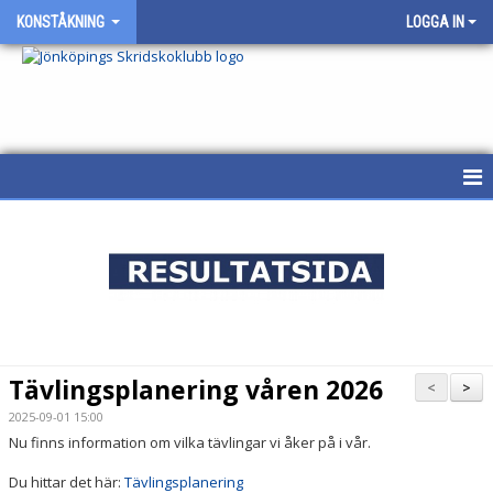
KONSTÅKNING
LOGGA IN
HEM
NYHETER
KALENDER
GRUPPER OCH SCHEMA
Tävlingsplanering våren 2026
<
>
UTRUSTNING OCH SKRIDSKOR
2025-09-01 15:00
Nu finns information om vilka tävlingar vi åker på i vår.
SLIPNING
Du hittar det här:
Tävlingsplanering